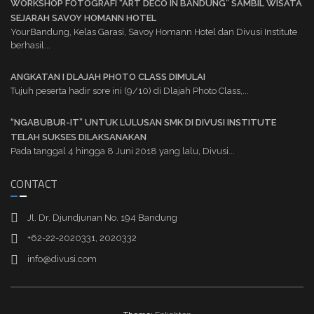
WORKSHOP FOTOGRAFI “ART DECO IN BANDUNG” SAMBIL WISATA
SEJARAH SAVOY HOMANN HOTEL
YourBandung, Kelas Garasi, Savoy Homann Hotel dan Divusi Institute
berhasil...
ANGKATAN I DLAJAH PHOTO CLASS DIMULAI
Tujuh peserta hadir sore ini (9/10) di Dlajah Photo Class,...
“NGABUBUR-IT” UNTUK LULUSAN SMK DI DIVUSI INSTITUTE
TELAH SUKSES DILAKSANAKAN
Pada tanggal 4 hingga 8 Juni 2018 yang lalu, Divusi...
CONTACT
Jl. Dr. Djundjunan No. 194 Bandung
+62-22-2020331, 2020332
info@divusi.com