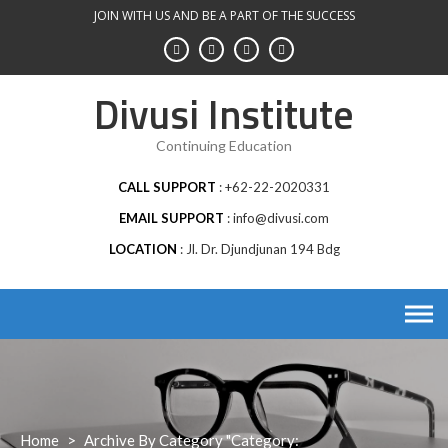
Skip
JOIN WITH US AND BE A PART OF THE SUCCESS
to
content
Divusi Institute
Continuing Education
CALL SUPPORT
+62-22-2020331
EMAIL SUPPORT
info@divusi.com
LOCATION
Jl. Dr. Djundjunan 194 Bdg
Home
>
Archive By Category "Category: