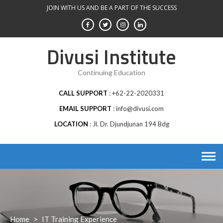
Skip
JOIN WITH US AND BE A PART OF THE SUCCESS
to
content
Divusi Institute
Continuing Education
CALL SUPPORT
+62-22-2020331
EMAIL SUPPORT
info@divusi.com
LOCATION
Jl. Dr. Djundjunan 194 Bdg
Home
>
IT Training Experience