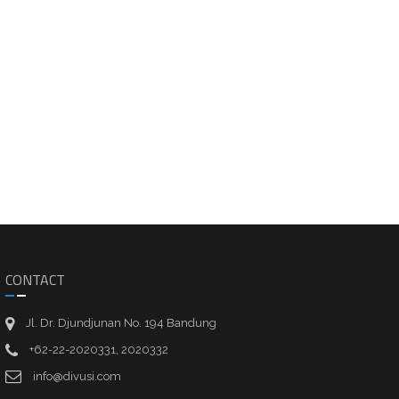
CONTACT
Jl. Dr. Djundjunan No. 194 Bandung
+62-22-2020331, 2020332
info@divusi.com