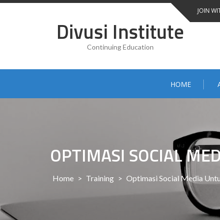
Skip
JOIN WI
to
Divusi Institute
content
Continuing Education
HOME
OPTIMASI SOCIAL ME
Home
>
Training
>
Optimasi Social Media Untu