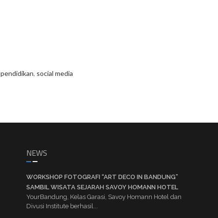
,
pendidikan
,
social media
NEWS
WORKSHOP FOTOGRAFI “ART DECO IN BANDUNG”
SAMBIL WISATA SEJARAH SAVOY HOMANN HOTEL
YourBandung, Kelas Garasi, Savoy Homann Hotel dan
Divusi Institute berhasil...