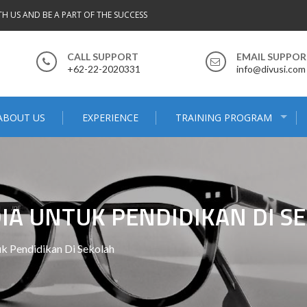
TH US AND BE A PART OF THE SUCCESS
CALL SUPPORT
EMAIL SUPPO
+62-22-2020331
info@divusi.com
ABOUT US
EXPERIENCE
TRAINING PROGRAM
DIA UNTUK PENDIDIKAN DI S
k Pendidikan Di Sekolah