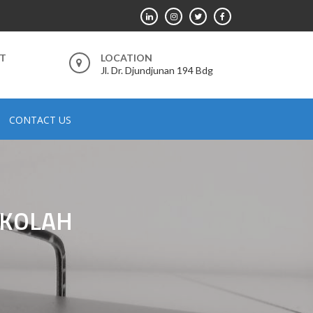
RT
LOCATION
Jl. Dr. Djundjunan 194 Bdg
CONTACT US
EKOLAH