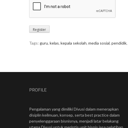
Tags:
guru
,
kelas
,
kepala sekolah
,
media sosial
,
pendidik
PROFILE
Pengalaman yang dimiliki Divusi dalam menerapkan
disiplin keilmuan, konsep, serta best practice dalam
penyelenggaraan bisnisnya, menjadi latar belakang
utama Divusi untuk merintis unit bisnis jasa pelatihan