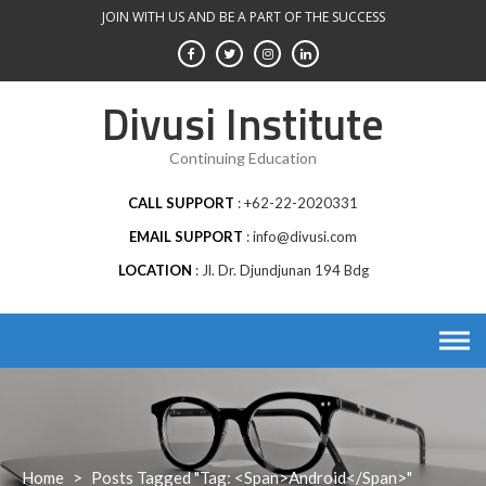
Skip
JOIN WITH US AND BE A PART OF THE SUCCESS
to
content
Divusi Institute
Continuing Education
CALL SUPPORT
+62-22-2020331
EMAIL SUPPORT
info@divusi.com
LOCATION
Jl. Dr. Djundjunan 194 Bdg
Home
>
Posts Tagged "Tag: <span>android</span>"