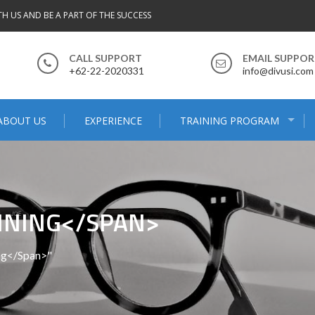
TH US AND BE A PART OF THE SUCCESS
CALL SUPPORT
EMAIL SUPPO
+62-22-2020331
info@divusi.com
ABOUT US
EXPERIENCE
TRAINING PROGRAM
AINING</SPAN>
ng</span>"