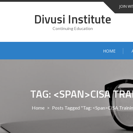
Skip
JOIN WI
to
Divusi Institute
content
Continuing Education
HOME
TAG: <SPAN>CISA TR
Home
>
Posts Tagged "Tag: <span>CISA Traini