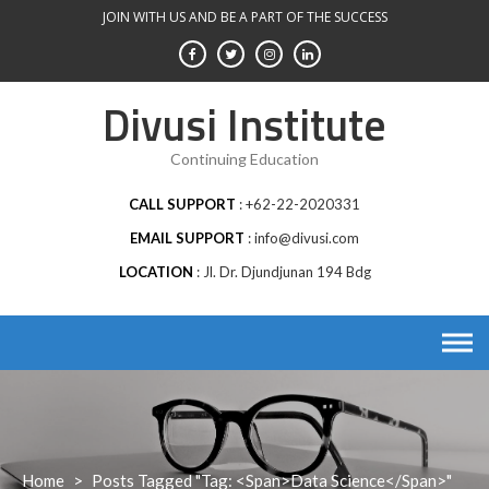
Skip
JOIN WITH US AND BE A PART OF THE SUCCESS
to
content
Divusi Institute
Continuing Education
CALL SUPPORT
+62-22-2020331
EMAIL SUPPORT
info@divusi.com
LOCATION
Jl. Dr. Djundjunan 194 Bdg
Home
>
Posts Tagged "Tag: <span>data Science</span>"