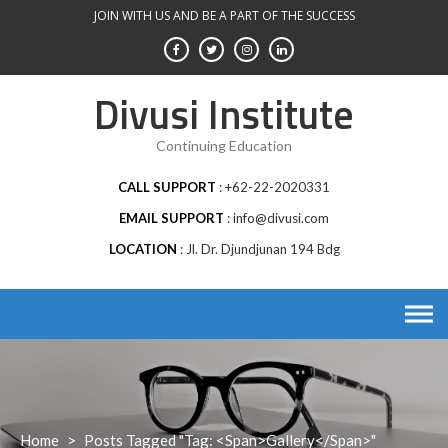
Skip
JOIN WITH US AND BE A PART OF THE SUCCESS
to
content
Divusi Institute
Continuing Education
CALL SUPPORT
+62-22-2020331
EMAIL SUPPORT
info@divusi.com
LOCATION
Jl. Dr. Djundjunan 194 Bdg
Home
>
Posts Tagged "Tag: <span>gallery</span>"