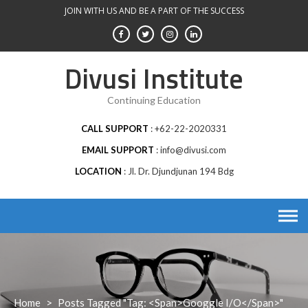
Skip
JOIN WITH US AND BE A PART OF THE SUCCESS
to
content
Divusi Institute
Continuing Education
CALL SUPPORT
+62-22-2020331
EMAIL SUPPORT
info@divusi.com
LOCATION
Jl. Dr. Djundjunan 194 Bdg
Home
>
Posts Tagged "Tag: <span>googgle I/o</span>"