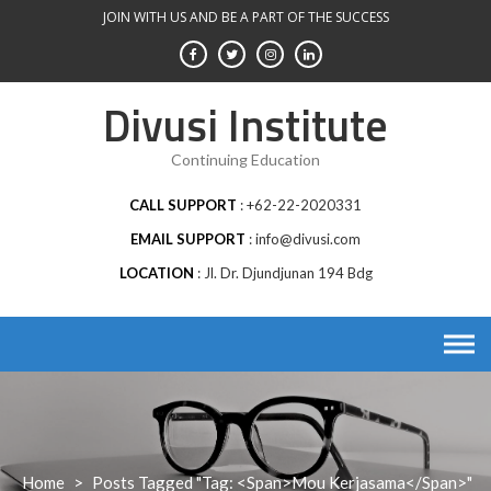
Skip
JOIN WITH US AND BE A PART OF THE SUCCESS
to
content
Divusi Institute
Continuing Education
CALL SUPPORT
+62-22-2020331
EMAIL SUPPORT
info@divusi.com
LOCATION
Jl. Dr. Djundjunan 194 Bdg
Home
>
Posts Tagged "Tag: <span>mou Kerjasama</span>"