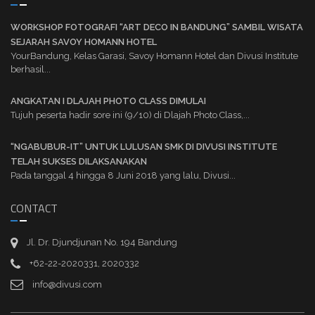
WORKSHOP FOTOGRAFI “ART DECO IN BANDUNG” SAMBIL WISATA
SEJARAH SAVOY HOMANN HOTEL
YourBandung, Kelas Garasi, Savoy Homann Hotel dan Divusi Institute
berhasil...
ANGKATAN I DLAJAH PHOTO CLASS DIMULAI
Tujuh peserta hadir sore ini (9/10) di Dlajah Photo Class,...
“NGABUBUR-IT” UNTUK LULUSAN SMK DI DIVUSI INSTITUTE
TELAH SUKSES DILAKSANAKAN
Pada tanggal 4 hingga 8 Juni 2018 yang lalu, Divusi...
CONTACT
Jl. Dr. Djundjunan No. 194 Bandung
+62-22-2020331, 2020332
info@divusi.com