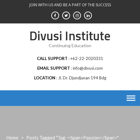
Skip
JOIN WITH US AND BE A PART OF THE SUCCESS
to
content
Divusi Institute
Continuing Education
CALL SUPPORT
+62-22-2020331
EMAIL SUPPORT
info@divusi.com
LOCATION
Jl. Dr. Djundjunan 194 Bdg
Home
>
Posts Tagged "Tag: <span>passion</span>"