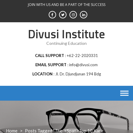
Skip
JOIN WITH US AND BE A PART OF THE SUCCESS
to
content
Divusi Institute
Continuing Education
CALL SUPPORT
+62-22-2020331
EMAIL SUPPORT
info@divusi.com
LOCATION
Jl. Dr. Djundjunan 194 Bdg
Home
>
Posts Tagged "Tag: <span>top 10 Karir