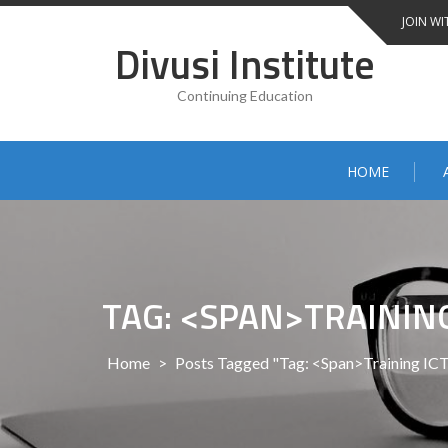
Skip
JOIN WI
to
Divusi Institute
content
Continuing Education
HOME
TAG: <SPAN>TRAININ
Home
>
Posts Tagged "Tag: <span>Training IC