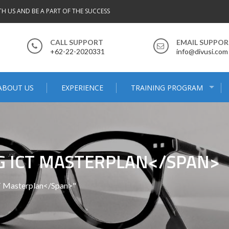
TH US AND BE A PART OF THE SUCCESS
CALL SUPPORT
EMAIL SUPPO
+62-22-2020331
info@divusi.com
ABOUT US
EXPERIENCE
TRAINING PROGRAM
G ICT MASTERPLAN</SPAN>
T Masterplan</span>"