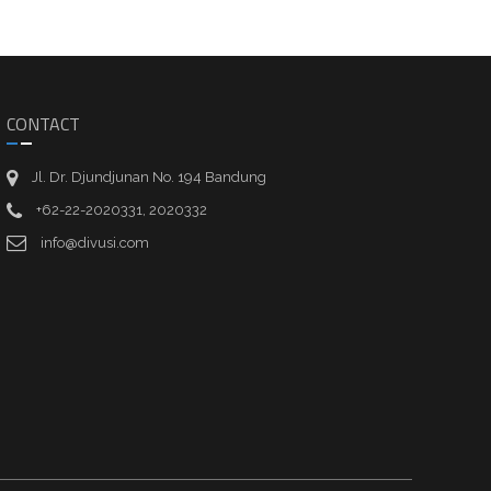
CONTACT
Jl. Dr. Djundjunan No. 194 Bandung
+62-22-2020331, 2020332
info@divusi.com