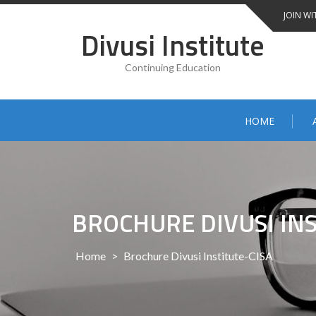
Skip
JOIN WI
to
Divusi Institute
content
Continuing Education
HOME
BROCHURE DIVUSI INS
Home
>
Brochure Divusi Institute-CISA