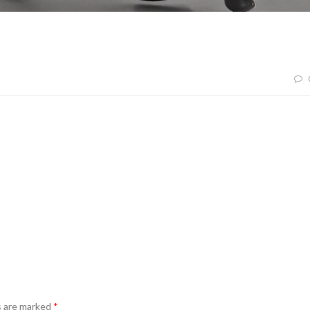
s are marked
*