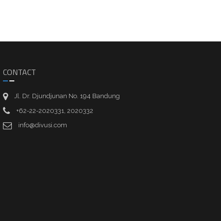
CONTACT
Jl. Dr. Djundjunan No. 194 Bandung
+62-22-2020331, 2020332
info@divusi.com