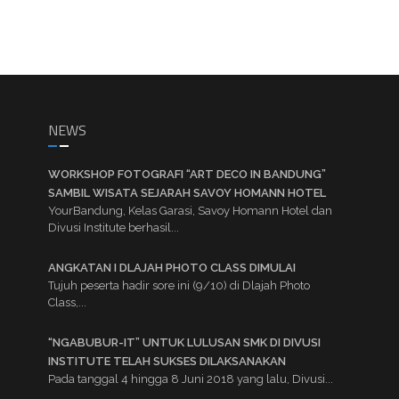
NEWS
WORKSHOP FOTOGRAFI “ART DECO IN BANDUNG”
SAMBIL WISATA SEJARAH SAVOY HOMANN HOTEL
YourBandung, Kelas Garasi, Savoy Homann Hotel dan
Divusi Institute berhasil...
ANGKATAN I DLAJAH PHOTO CLASS DIMULAI
Tujuh peserta hadir sore ini (9/10) di Dlajah Photo
Class,...
“NGABUBUR-IT” UNTUK LULUSAN SMK DI DIVUSI
INSTITUTE TELAH SUKSES DILAKSANAKAN
Pada tanggal 4 hingga 8 Juni 2018 yang lalu, Divusi...