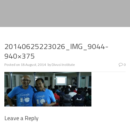
20140625223026_IMG_9044-
940×375
Posted on
18 August, 2014
by
Divusi Institute
0
Leave a Reply