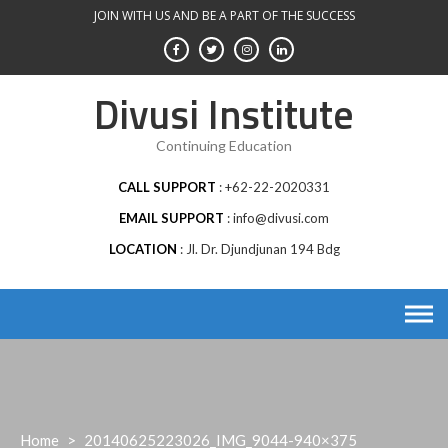
Skip
JOIN WITH US AND BE A PART OF THE SUCCESS
to
content
Divusi Institute
Continuing Education
CALL SUPPORT
+62-22-2020331
EMAIL SUPPORT
info@divusi.com
LOCATION
Jl. Dr. Djundjunan 194 Bdg
Home
>
20140625223026_IMG_9044-940×375