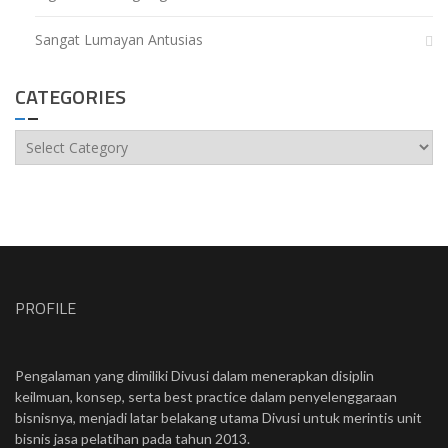
Sangat Lumayan Antusias
CATEGORIES
Categories
PROFILE
Pengalaman yang dimiliki Divusi dalam menerapkan disiplin
keilmuan, konsep, serta best practice dalam penyelenggaraan
bisnisnya, menjadi latar belakang utama Divusi untuk merintis unit
bisnis jasa pelatihan pada tahun 2013.