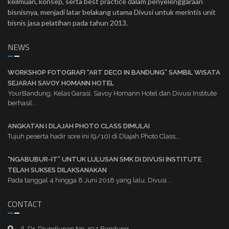
keilmuan, konsep, serta best practice dalam penyelenggaraan
bisnisnya, menjadi latar belakang utama Divusi untuk merintis unit
bisnis jasa pelatihan pada tahun 2013.
NEWS
WORKSHOP FOTOGRAFI “ART DECO IN BANDUNG” SAMBIL WISATA
SEJARAH SAVOY HOMANN HOTEL
YourBandung, Kelas Garasi, Savoy Homann Hotel dan Divusi Institute
berhasil...
ANGKATAN I DLAJAH PHOTO CLASS DIMULAI
Tujuh peserta hadir sore ini (9/10) di Dlajah Photo Class,...
“NGABUBUR-IT” UNTUK LULUSAN SMK DI DIVUSI INSTITUTE
TELAH SUKSES DILAKSANAKAN
Pada tanggal 4 hingga 8 Juni 2018 yang lalu, Divusi...
CONTACT
Jl. Dr. Djundjunan No. 194 Bandung