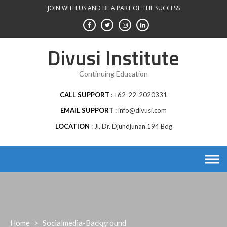
Skip
JOIN WITH US AND BE A PART OF THE SUCCESS
to
content
Divusi Institute
Continuing Education
CALL SUPPORT
+62-22-2020331
EMAIL SUPPORT
info@divusi.com
LOCATION
Jl. Dr. Djundjunan 194 Bdg
Home
>
Socialmedia-Background