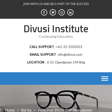
Skip
JOIN WITH US AND BE A PART OF THE SUCCESS
to
content
Divusi Institute
Continuing Education
CALL SUPPORT
+62-22-2020331
EMAIL SUPPORT
info@divusi.com
LOCATION
Jl. Dr. Djundjunan 194 Bdg
Home
>
Berita
>
Pelatihan Bisnis Dan Manajemen