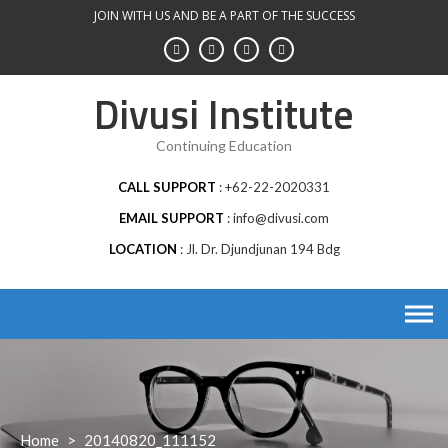
Skip
JOIN WITH US AND BE A PART OF THE SUCCESS
to
content
Divusi Institute
Continuing Education
CALL SUPPORT
+62-22-2020331
EMAIL SUPPORT
info@divusi.com
LOCATION
Jl. Dr. Djundjunan 194 Bdg
Home
>
20140820_111152